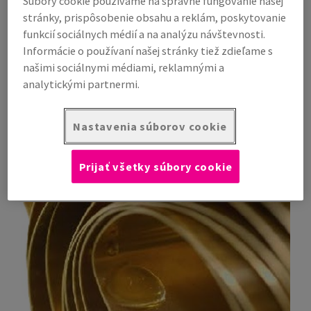
Súbory cookie používame na správne fungovanie našej
Vrecká a vaky
stránky, prispôsobenie obsahu a reklám, poskytovanie
Ochrana proti korózii
funkcií sociálnych médií a na analýzu návštevnosti.
Informácie o používaní našej stránky tiež zdieľame s
Exportné balenie
našimi sociálnymi médiami, reklamnými a
Obalové riešenia na mieru
analytickými partnermi.
Nastavenia súborov cookie
Produktové portfólio
Prijať všetky súbory cookie