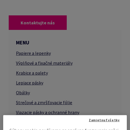
Kontaktujte nás
MENU
Papiere a lepenky
Výplňové a fixačné materiály
Krabice a palety
Lepiace pásky
Obálky
Strečové a zmršťovacie fólie
Viazacie pásky a ochranné hrany
Zamietnuť všetky
Baliace stroje a zariadenia