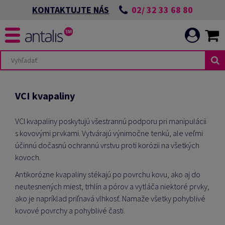
02/ 32 33 68 80
KONTAKTUJTE NÁS
VCI kvapaliny
VCI kvapaliny poskytujú všestrannú podporu pri manipulácii
s kovovými prvkami. Vytvárajú výnimočne tenkú, ale veľmi
účinnú dočasnú ochrannú vrstvu proti korózii na všetkých
kovoch.
Antikorózne kvapaliny stékajú po povrchu kovu, ako aj do
neutesnených miest, trhlín a pórov a vytláča niektoré prvky,
ako je napríklad priľnavá vlhkosť. Namaže všetky pohyblivé
kovové povrchy a pohyblivé časti.