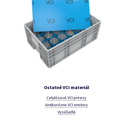
Ostatné VCI materiál
Celulózové VCI prírezy
Antikorózne VCI emitory
Vysúšadlá