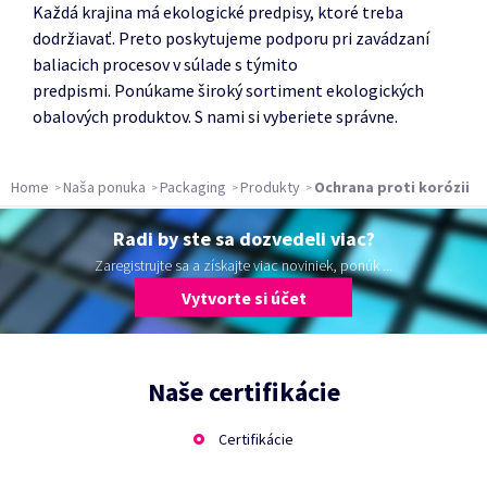
Každá krajina má ekologické predpisy, ktoré treba
dodržiavať.
Preto poskytujeme podporu pri zavádzaní
baliacich procesov v súlade s týmito
predpismi.
Ponúkame široký sortiment ekologických
obalových produktov.
S nami si vyberiete správne.
Home
Naša ponuka
Packaging
Produkty
Ochrana proti korózii
Radi by ste sa dozvedeli viac?
Zaregistrujte sa a získajte viac noviniek, ponúk ...
Vytvorte si účet
Naše certifikácie
Certifikácie