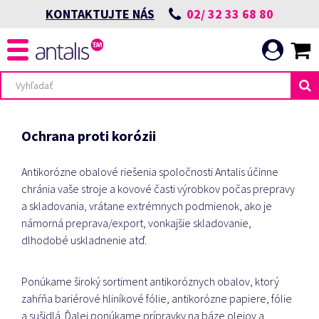
02/ 32 33 68 80
KONTAKTUJTE NÁS
Ochrana proti korózii
Antikorózne obalové riešenia spoločnosti Antalis účinne
chránia vaše stroje a kovové časti výrobkov počas prepravy
a skladovania, vrátane extrémnych podmienok, ako je
námorná preprava/export, vonkajšie skladovanie,
dlhodobé uskladnenie atď.
Ponúkame široký sortiment antikoróznych obalov, ktorý
zahŕňa bariérové ​​hliníkové fólie, antikorózne papiere, fólie
a sušidlá.
Ďalej ponúkame prípravky na báze olejov a