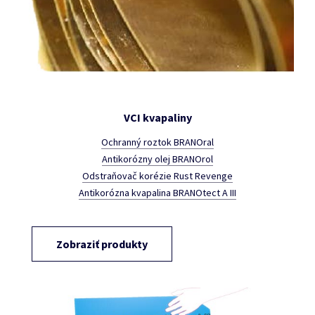
VCI kvapaliny
Ochranný roztok BRANOral
Antikorózny olej BRANOrol
Odstraňovač korézie Rust Revenge
Antikorózna kvapalina BRANOtect A III
Zobraziť produkty