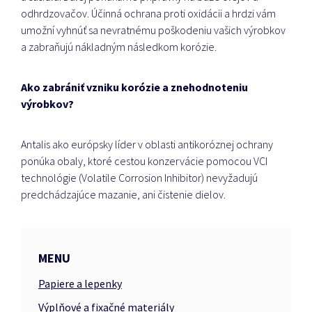
odhrdzovačov.
Účinná ochrana proti oxidácii a hrdzi vám
umožní vyhnúť sa nevratnému poškodeniu vašich výrobkov
a zabraňujú nákladným následkom korózie.
Ako zabrániť vzniku korózie a znehodnoteniu
výrobkov?
Antalis ako európsky líder v oblasti antikoróznej ochrany
ponúka obaly, ktoré cestou konzervácie pomocou VCI
technológie (Volatile Corrosion Inhibitor) nevyžadujú
predchádzajúce mazanie, ani čistenie dielov.
MENU
Papiere a lepenky
Výplňové a fixačné materiály