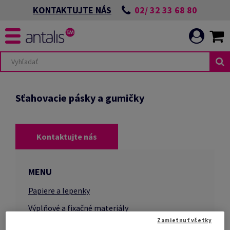
02/ 32 33 68 80
KONTAKTUJTE NÁS
Sťahovacie pásky a gumičky
Kontaktujte nás
MENU
Papiere a lepenky
Výplňové a fixačné materiály
Zamietnuť všetky
Krabice a palety