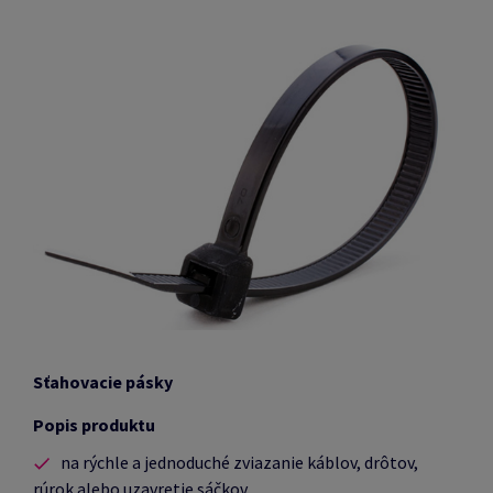
Sťahovacie pásky
Popis produktu
na rýchle a jednoduché zviazanie káblov, drôtov,
rúrok alebo uzavretie sáčkov