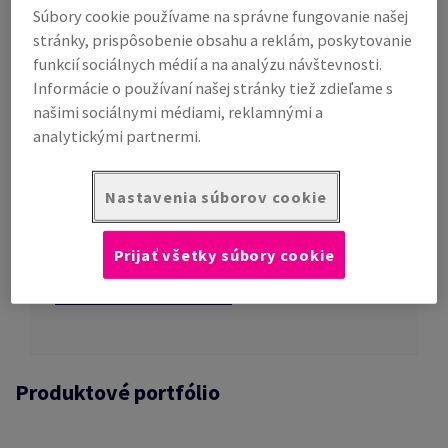
Súbory cookie používame na správne fungovanie našej
Lepiace pásky
stránky, prispôsobenie obsahu a reklám, poskytovanie
Obálky
funkcií sociálnych médií a na analýzu návštevnosti.
Informácie o používaní našej stránky tiež zdieľame s
Strečové a zmršťovacie fólie
našimi sociálnymi médiami, reklamnými a
Viazacie pásky a ochranné hrany
analytickými partnermi.
Baliace stroje a zariadenia
Vrecká a vaky
Nastavenia súborov cookie
Ochrana proti korózii
Prijať všetky súbory cookie
Exportné balenie
Obalové riešenia na mieru
Produktové portfólio