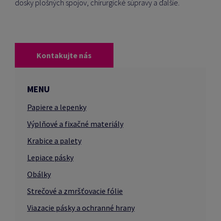
dosky plošných spojov, chirurgické súpravy a ďalšie.
Kontakujte nás
MENU
Papiere a lepenky
Výplňové a fixačné materiály
Krabice a palety
Lepiace pásky
Obálky
Strečové a zmršťovacie fólie
Viazacie pásky a ochranné hrany