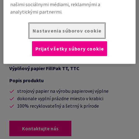
našimi sociálnymi médiami, reklamnými a
analytickými partnermi.
Nastavenia súborov cookie
Prijať všetky súbory cookie
Výplňový
papier FillPak TT, TTC
Popis produktu
strojový papier na výrobu papierovej výplne
dokonale vyplní prázdne miesto v krabici
100% recyklovateľný a šetrný k prírode
Kontaktujte nás