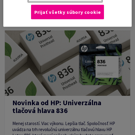
Prijať všetky súbory cookie
Novinka od HP: Univerzálna
tlačová hlava 836
Menej starostí. Viac výkonu. Lepšia tlač. Spoločnosť HP
uvádza na trh revolučnú univerzálnu tlačovú hlavu HP