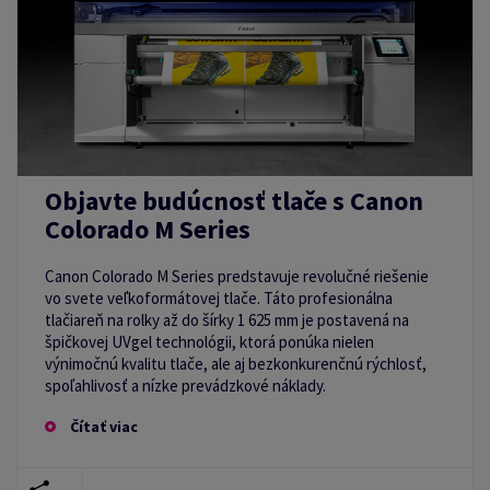
Objavte budúcnosť tlače s Canon
Colorado M Series
Canon Colorado M Series predstavuje revolučné riešenie
vo svete veľkoformátovej tlače. Táto profesionálna
tlačiareň na rolky až do šírky 1 625 mm je postavená na
špičkovej UVgel technológii, ktorá ponúka nielen
výnimočnú kvalitu tlače, ale aj bezkonkurenčnú rýchlosť,
spoľahlivosť a nízke prevádzkové náklady.
Čítať viac