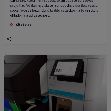
Latex 836, ktorá mení spôsob, akým budete spravovať
svoju tlač. Vďaka nej získate jednoduchšiu údržbu, vyššiu
spoľahlivosť a bezchybnú kvalitu výtlačkov - a to všetko s
ohľadom na udržateľnosť.
Čítať viac