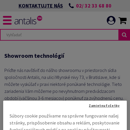
02/ 32 33 68 80
KONTAKTUJTE NÁS
Showroom technológií
Príďte nás navštíviť do nášho showroomu v priestoroch sídla
spoločnosti Antalis, na ulici Mlynské nivy 73, v Bratislave, kde si
môžete vyskúšať v praxi niektoré ponúkané technológie.
Tieto
zariadenia Vám môžeme po nevyhnutnom predvádzacom
období (väčšinou 3-6 mesiacov) ponúknuť za zvýhodnenú cenu.
Samozrejme v 100% stave.
Zamietnuť všetky
Súbory cookie používame na správne fungovanie našej
stránky, prispôsobenie obsahu a reklám, poskytovanie
funkcií sociálnych médií a na analýzu návštevnosti.