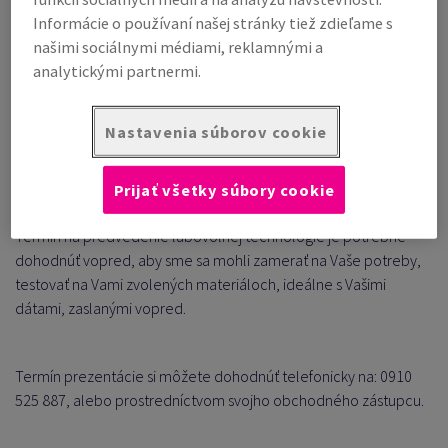
Informácie o používaní našej stránky tiež zdieľame s
našimi sociálnymi médiami, reklamnými a
analytickými partnermi.
Nastavenia súborov cookie
Prijať všetky súbory cookie
Termín na predvedenie ľubovoľnej technológie je potrebné
dohodnúť vopred, aby sme sa mohli zamerať na Vaše potreby,
testovať na Vami zvolených materiáloch, ideálne s Vašimi
dátami, zaslanými vopred.
Termín prezentácie si môžete dohodnúť telefonicky na:
0910
525 887, alebo prostredníctvom svojho obchodného zástupcu.