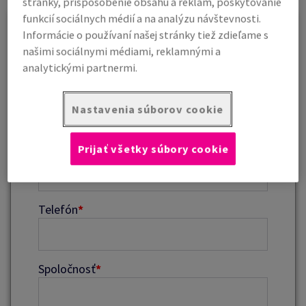
stránky, prispôsobenie obsahu a reklám, poskytovanie
funkcií sociálnych médií a na analýzu návštevnosti.
Krstné meno
*
Informácie o používaní našej stránky tiež zdieľame s
našimi sociálnymi médiami, reklamnými a
analytickými partnermi.
Priezvisko
*
Nastavenia súborov cookie
E-mail
*
Prijať všetky súbory cookie
Telefón
*
Spoločnosť
*