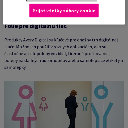
Prijať všetky súbory cookie
Fólie pre digitálnu tlač
Produkty Avery Digital sú kľúčové pre dnešný trh digitálnej
tlače. Možno ich použiť v rôznych aplikáciách, ako sú
čiastočné aj celopolepy vozidiel, firemné profilovanie,
polepy nákladných automobilov alebo samolepiace etikety a
samolepky.