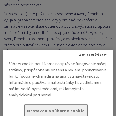
následne odstraňovať.
Na splnenie týchto požiadaviek spoločnosť Avery Dennison
vyvíja a vyrába samolepiace vinyly pre tlač, dekorácie a
laminácie v širokej škále odtieňov a povrchových úprav. Spolu s
možnosťami digitálnej tlače novej generácie môžu výrobky
Avery Dennison premeniť prakticky akýkoľvek povrch na funkčné
plátno pre pútavú reklamu. Od stien a okien až po podlahy a
nábytok – s Avery Dennison dokáže prejsť dlhú cestu.
Zamietnuť všetky
Súbory cookie používame na správne fungovanie našej
stránky, prispôsobenie obsahu a reklám, poskytovanie
funkcií sociálnych médií a na analýzu návštevnosti.
Informácie o používaní našej stránky tiež zdieľame s
našimi sociálnymi médiami, reklamnými a
analytickými partnermi.
Nastavenia súborov cookie