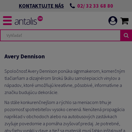
02/ 32 33 68 80
KONTAKTUJTE NÁS
Avery Dennison
Spoločnosť Avery Dennison ponúka signmakerom, komerčným
tlačiarňam a dizajnérom širokú škálu samolepiacich vinylov a
nápadov, ktoré umožňujú kreatívne, pôsobivé, informatívne a
značku budujúcu dekorácie.
Na stále konkurenčnejšom a rýchlo sa meniacom trhu je
pozornosť spotrebiteľov vysoko cenená. Nenútená propagácia
napríklad v obchodoch alebo na autobusových zastávkach
zvyšuje povedomie a pomáha zvyšovať predaj. Je potrebné,
aby farby vynikli v dave a tiež
sa
materiál musí ľahko inštalovať a