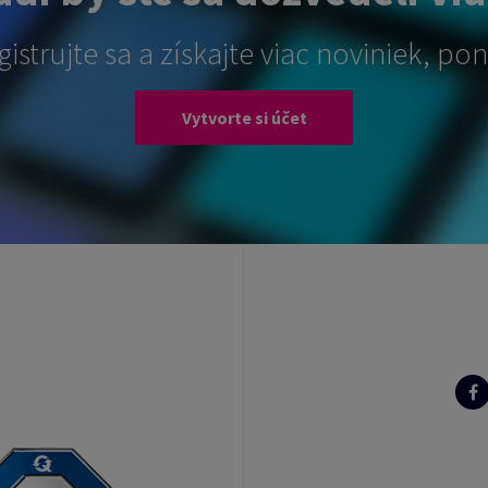
gistrujte sa a získajte viac noviniek, ponú
Vytvorte si účet