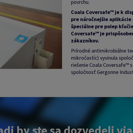
povrchu.
Coala Coversafe™ je k dis
pre náročnejšie aplikácie
špeciálne pre polep kľučie
Coversafe™ je prispôsob
zákazníkov.
Prírodné antimikrobiálne te
mikročastíc) vyvinula spol
riešenie Coala Coversafe™ s
spoločnosť Gergonne Indust
di by ste sa dozvedeli vi