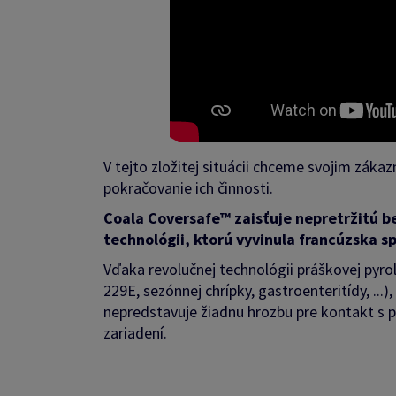
V tejto zložitej situácii chceme svojim záka
pokračovanie ich činnosti.
Coala Coversafe™ zaisťuje nepretržitú b
technológii, ktorú vyvinula francúzska s
Vďaka revolučnej technológii práškovej pyro
229E, sezónnej chrípky, gastroenteritídy, ..
nepredstavuje žiadnu hrozbu pre kontakt s po
zariadení.