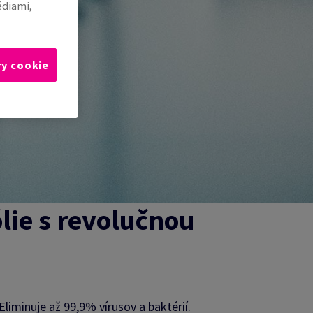
édiami,
ry cookie
lie s revolučnou
liminuje až 99,9% vírusov a baktérií.