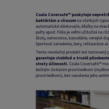
Coala Coversafe™ poskytuje nepretrž
baktériám a vírusom
na všetkých typoc
automatické dávkovače, kľučky na dverách
pulty apod. Fólia je veľmi užitočná na r
školy, nemocnice, kancelárie, verejné do
športové zariadenia, bary, reštaurácie at
Tento revolučný produkt bol testovaný 
garantuje stabilné a trvalé pôsobeni
straty účinnosti.
Coala Coversafe™ mož
bežným čistiacim prostriedkom (mydlom
prostriedkom), bez narušenia jeho antimi