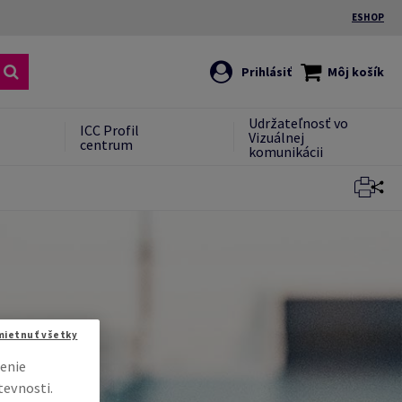
ESHOP
Prihlásiť
Môj košík
Udržateľnosť vo
ICC Profil
Vizuálnej
centrum
komunikácii
mietnuť všetky
enie
tevnosti.