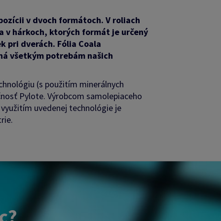
pozícii v dvoch formátoch. V roliach
 a v hárkoch, ktorých formát je určený
k pri dverách. Fólia Coala
ená všetkým potrebám našich
chnológiu (s použitím minerálnych
očnosť Pylote. Výrobcom samolepiaceho
 využitím uvedenej technológie je
rie.
ac?