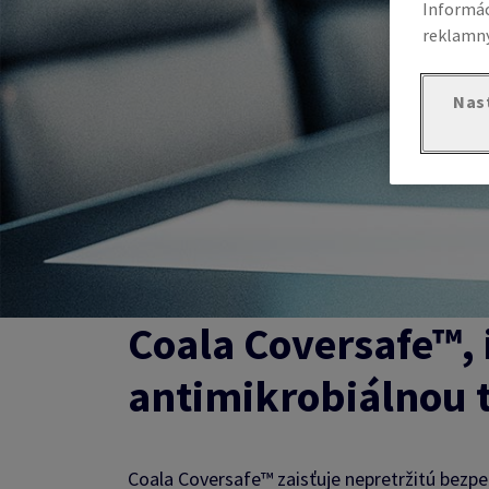
Informác
reklamný
Nas
Coala Coversafe™,
antimikrobiálnou 
Coala Coversafe™ zaisťuje nepretržitú bezpeč