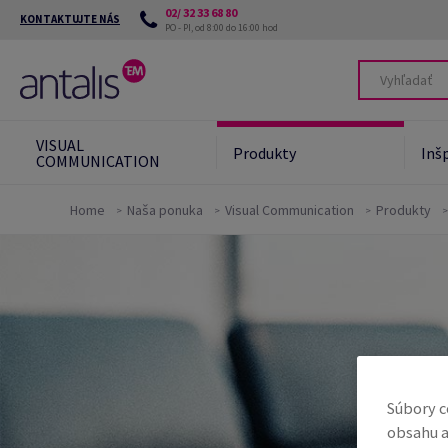
02/ 32 33 68 80
KONTAKTUJTE NÁS
PO - PI, od 8:00 do 16:00 hod
VISUAL
Produkty
Inšp
COMMUNICATION
Home
Naša ponuka
Visual Communication
Produkty
Súbory c
obsahu a