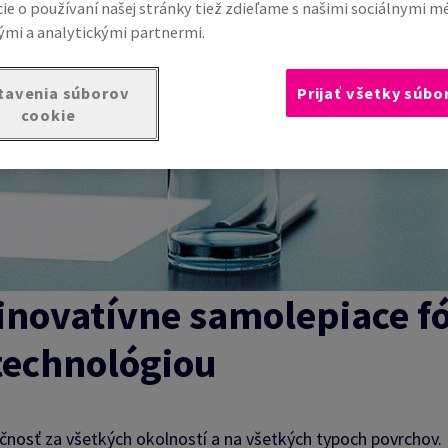
ie o používaní našej stránky tiež zdieľame s našimi sociálnymi m
mi a analytickými partnermi.
tavenia súborov
Prijať všetky súbo
cookie
inovatívne samolepiace fó
technológiou
nosť za všetkých okolností a na všetkých typoch povrchov. E