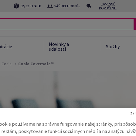
EXPRESNÉ
02/ 32 33 68 80
VÁŠ OBCHODNÍK
DORUČENIE
Novinky a
irácie
Služby
udalosti
Coala
Coala Coversafe™
Za
ookie používame na správne fungovanie našej stránky, prispôsob
 reklám, poskytovanie funkcií sociálnych médií a na analýzu návš