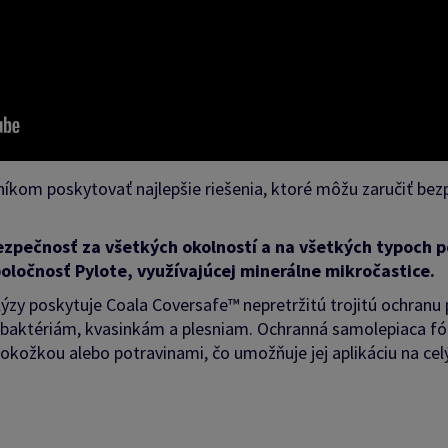
zníkom poskytovať najlepšie riešenia, ktoré môžu zaručiť bez
ezpečnosť za všetkých okolností a na všetkých typoch 
poločnosť Pylote, využívajúcej minerálne mikročastice.
lýzy poskytuje Coala Coversafe™ nepretržitú trojitú ochranu 
.), baktériám, kvasinkám a plesniam. Ochranná samolepiaca fól
kožkou alebo potravinami, čo umožňuje jej aplikáciu na celý