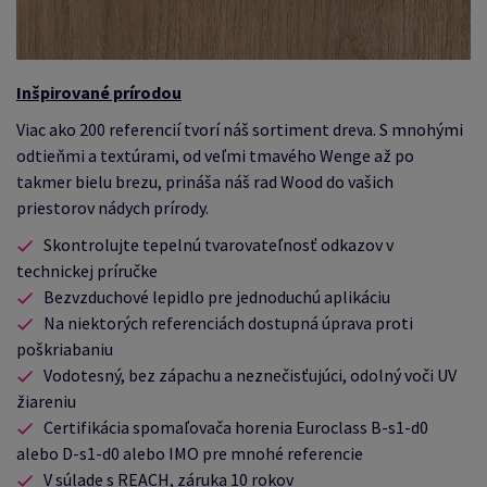
Inšpirované prírodou
Viac ako 200 referencií tvorí náš sortiment dreva.
S mnohými
odtieňmi a textúrami, od veľmi tmavého Wenge až po
takmer bielu brezu, prináša náš rad Wood do vašich
priestorov nádych prírody.
Skontrolujte tepelnú tvarovateľnosť odkazov v
technickej príručke
Bezvzduchové lepidlo pre jednoduchú aplikáciu
Na niektorých referenciách dostupná úprava proti
poškriabaniu
Vodotesný, bez zápachu a neznečisťujúci, odolný voči UV
žiareniu
Certifikácia spomaľovača horenia Euroclass B-s1-d0
alebo D-s1-d0 alebo IMO pre mnohé referencie
V súlade s REACH, záruka 10 rokov