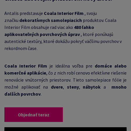
Antalis predstavuje
Coala Interior Film
, svoju
značku
dekoratívnych samolepiacich
produktov.
Coala
Interior Film obsahuje rad viac ako
480 ľahko
aplikovateľných povrchových úprav
, ktoré ponúkajú
autentické textúry, ktoré dokážu pokryť väčšinu povrchov v
rekordnom čase.
Coala Interior Film
je ideálna voľba pre
domáce alebo
komerčné aplikácie
, čo z nich robí cenovo efektívne riešenie
renovácie vnútorných priestorov.
Tieto samolepiace fólie je
možné aplikovať na
dvere
,
steny
,
nábytok
a
mnoho
ďalších povrchov
.
Objednať teraz