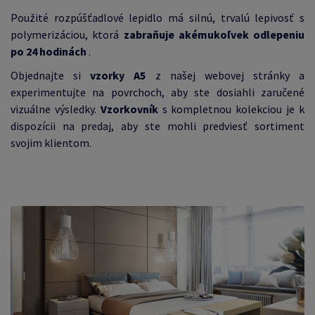
Použité rozpúšťadlové lepidlo má silnú, trvalú lepivosť s
polymerizáciou, ktorá
zabraňuje akémukoľvek odlepeniu
po 24 hodinách
.
Objednajte si
vzorky A5
z našej webovej stránky a
experimentujte na povrchoch, aby ste dosiahli zaručené
vizuálne výsledky.
V
zorkovník
s
kompletnou kolekciou je
k
dispozícii na predaj, aby ste mohli predviesť sortiment
svojim klientom.