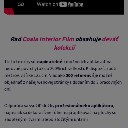
Rad
Coala Interior Film
obsahuje
deväť
kolekcií
Tieto textúry sú
napínateľné
(možno ich aplikovať na
nerovné povrchy) až do 200% ich veľkosti.
K dispozícii od 5
metrov, v šírke 122 cm. Viac ako
200 referencií
je možné
objednať z našej webovej stránky s dodaním do 3 pracovných
dní.
Odporúča sa využiť služby
profesionálneho aplikátora
,
najmä ak sa dekoratívne fólie majú aplikovať na plochy so
zaoblenými tvarmi alebo zložitými uhlami.