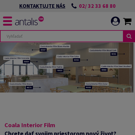
02/ 32 33 68 80
KONTAKTUJTE NÁS
Coala Interior Film
Chcete dať svojim priestorom nový život?