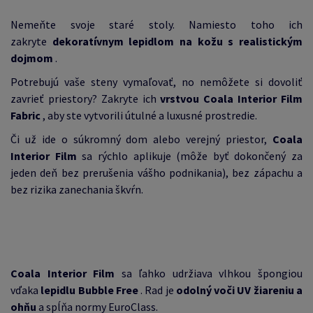
Nemeňte svoje staré stoly.
Namiesto toho ich
zakryte
dekoratívnym lepidlom na kožu s realistickým
dojmom
.
Potrebujú vaše steny vymaľovať, no nemôžete si dovoliť
zavrieť priestory?
Zakryte ich
vrstvou Coala Interior Film
Fabric
, aby ste vytvorili útulné a luxusné prostredie.
Či už ide o súkromný dom alebo verejný priestor,
Coala
Interior Film
sa rýchlo aplikuje (môže byť dokončený za
jeden deň bez prerušenia vášho podnikania), bez zápachu a
bez rizika zanechania škvŕn.
Coala Interior Film
sa ľahko udržiava vlhkou špongiou
vďaka
lepidlu Bubble Free
.
Rad je
odolný voči UV žiareniu a
ohňu
a spĺňa normy EuroClass.