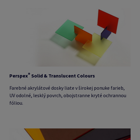
®
Perspex
Solid & Translucent Colours
Farebné akrylátové dosky liate v širokej ponuke farieb,
UV odolné, lesklý povrch, obojstranne kryté ochrannou
fóliou.