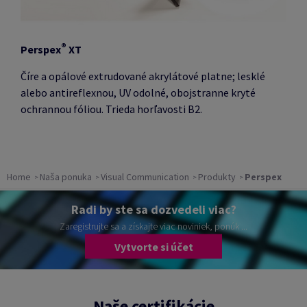
®
Perspex
XT
Číre a opálové extrudované akrylátové platne;
lesklé
alebo antireflexnou, UV odolné, obojstranne kryté
ochrannou fóliou.
Trieda horľavosti B2.
Home
Naša ponuka
Visual Communication
Produkty
Perspex
Radi by ste sa dozvedeli viac?
Zaregistrujte sa a získajte viac noviniek, ponúk ...
Vytvorte si účet
Naše certifikácie