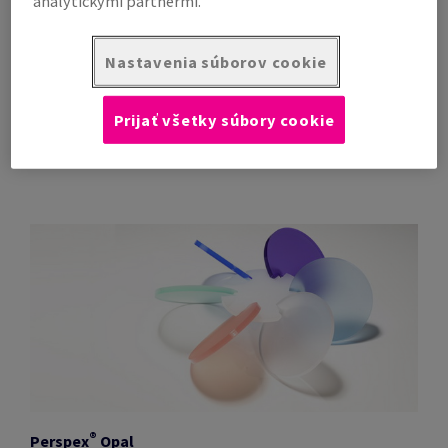
analytickými partnermi.
®
Perspex
Clear
Nastavenia súborov cookie
Číre akrylátové dosky liate i extrudované, UV odolné,
priepustnosť svetla 92%, lesklý povrch, obojstranne
Prijať všetky súbory cookie
kryté ochrannou fóliou.
®
Perspex
Opal