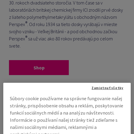
30. rokoch dvadsiateho storočia.
V tom čase sa v
laboratóriách britskej chemickej firmy ICI zrodili prvé dosky
z liateho polymethylmetakrylátu s obchodným názvom
®
Perspex
.
Od roku 1934 sa tieto dosky vyrábajú v mieste
svojho vzniku - Veľkej Británii - a pod obchodnou začkou
®
Perspex
sa už viac ako 80 rokov predávajú po celom
svete.
Shop
Zamietnuť všetky
Súbory cookie používame na správne fungovanie našej
stránky, prispôsobenie obsahu a reklám, poskytovanie
funkcií sociálnych médií a na analýzu návštevnosti.
Informácie o používaní našej stránky tiež zdieľame s
našimi sociálnymi médiami, reklamnými a