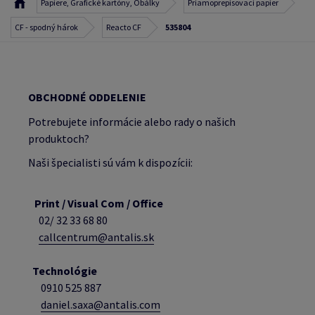
Papiere, Grafické kartóny, Obálky
Priamoprepisovací papier
CF - spodný hárok
Reacto CF
535804
OBCHODNÉ ODDELENIE
Potrebujete informácie alebo rady o našich
produktoch?
Naši špecialisti sú vám k dispozícii:
Print / Visual Com / Office
02/ 32 33 68 80
callcentrum@antalis.sk
Technológie
0910 525 887
daniel.saxa@antalis.com