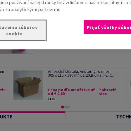
ie o používaní našej stránky tiež zdieľame s našimi sociálnymi m
mi a analytickými partnermi.
tavenia súborov
Prijať všetky súbo
cookie
 mm
Americká škatuľa, vnútorný rozmer:
305 x 215 x 180 mm, 1.20,B-vlna, FEFC...
ziť
Cena podľa množstva už
Zobraziť
od € 0,69
viac
/ 1 ks
DUKTE
TECHN