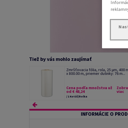
Informác
reklamný
Nas
Tiež by vás mohlo zaujímať
Zmršťovacia fólia, rola, 25 µm, 400
x 800.00 m, priemer dutinky: 76 m...
Cena podľa množstva už
Zobra
od € 48,24
viac
/ 1 Kotúč/Rolka
INFORMÁCIE O PRO