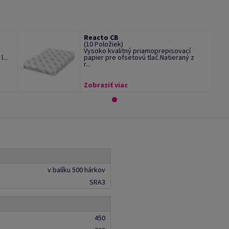
Reacto CB
(10 Položiek)
Vysoko kvalitný priamoprepisovací
...
papier pre ofsetovú tlač.Natieraný z
r...
Zobraziť viac
v balíku 500 hárkov
SRA3
450