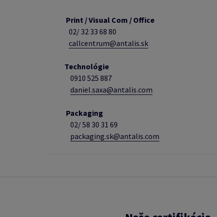
Print / Visual Com / Office
02/ 32 33 68 80
callcentrum@antalis.sk
Technológie
0910 525 887
daniel.saxa@antalis.com
Packaging
02/
58 30 31 69
packaging.sk@antalis.com