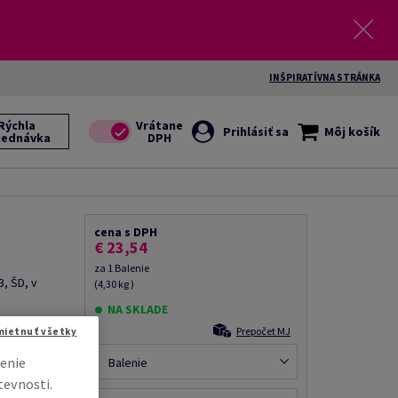
INŠPIRATÍVNA STRÁNKA
Rýchla
Prihlásiť sa
Môj košík
jednávka
cena s DPH
€ 23,54
za 1 Balenie
, ŠD, v
(4,30 kg )
NA SKLADE
il kolegovi
Prepočet MJ
mietnuť všetky
enie
Balenie
tevnosti.