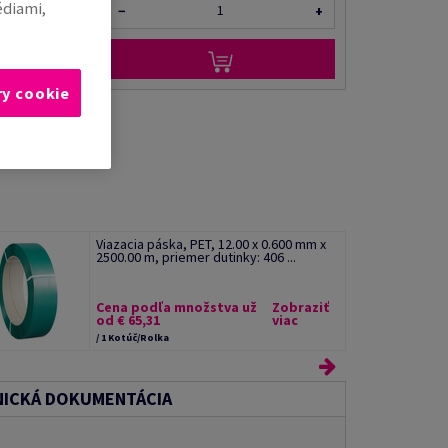
édiami,
−
+
ry cookie
Viazacia páska, PET, 12.00 x 0.600 mm x
2500.00 m, priemer dutinky: 406 ...
Cena podľa množstva už
Zobraziť
od € 65,31
viac
/ 1 Kotúč/Rolka
ICKÁ DOKUMENTÁCIA