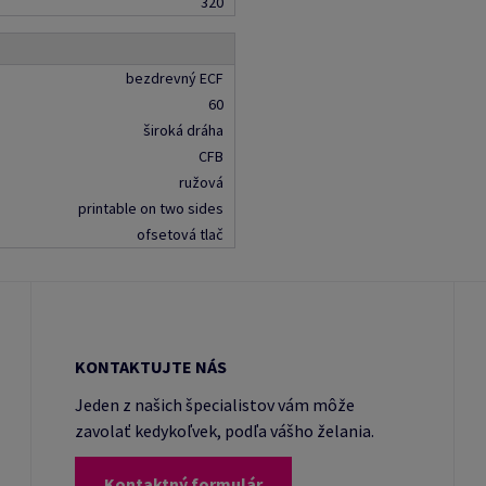
320
bezdrevný ECF
60
široká dráha
CFB
ružová
printable on two sides
ofsetová tlač
KONTAKTUJTE NÁS
Jeden z našich špecialistov vám môže
zavolať kedykoľvek, podľa vášho želania.
Kontaktný formulár