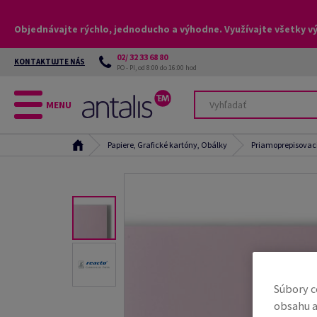
Objednávajte rýchlo, jednoducho a výhodne. Využívajte všetky v
02/ 32 33 68 80
KONTAKTUJTE NÁS
PO - PI, od 8:00 do 16:00 hod
MENU
Papiere, Grafické kartóny, Obálky
Priamoprepisovací
Súbory c
obsahu a