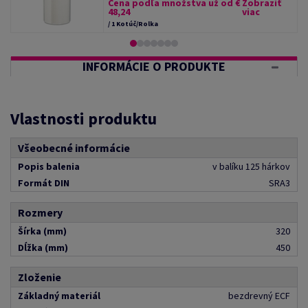
Cena podľa množstva už od €
Zobraziť
48,24
viac
/ 1 Kotúč/Rolka
INFORMÁCIE O PRODUKTE
Vlastnosti produktu
Všeobecné informácie
Popis balenia
v balíku 125 hárkov
Formát DIN
SRA3
Rozmery
Šírka (mm)
320
Dĺžka (mm)
450
Zloženie
Základný materiál
bezdrevný ECF