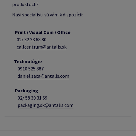
produktoch?
Naši špecialisti sú vám k dispozícii:
Print / Visual Com / Office
02/ 32 33 68 80
callcentrum@antalis.sk
Technológie
0910 525 887
daniel.saxa@antalis.com
Packaging
02/
58 30 31 69
packaging.sk@antalis.com