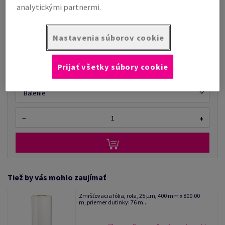
analytickými partnermi.
cena s DPH
€ 16,85
Nastavenia súborov cookie
za 1 Balenie
(6,30 kg )
DODANIE Z EXTERNÉHO SKLADU
Prijať všetky súbory cookie
Prepočet MJ
Balenie
−
+
Tiež by vás mohlo zaujímať
Zmršťovacia fólia, rola, 25 µm, 400 mm x 800.00
m, priemer dutinky: 76 m...