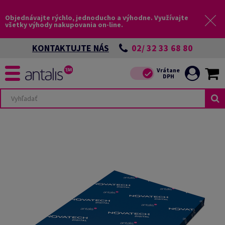
Objednávajte rýchlo, jednoducho a výhodne. Využívajte
všetky výhody nakupovania on-line.
02/ 32 33 68 80
KONTAKTUJTE NÁS