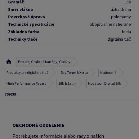
Gramáž
350
Smer vlákna
úzka dráha
Povrchová úprava
polomatný
Technické špecifikácie
obojstranne natierané
Základná farba
biela
Techniky tlače
digitálna tlač
Papiere, Grafické kartóny, Obálky
Produkty pre digitálnu tlač
Dry Toner & Xerox
Natierané
High Performance Papers
Silk & Satin
Novatech Digital Silk
709639
OBCHODNÉ ODDELENIE
Potrebujete informácie alebo rady o našich