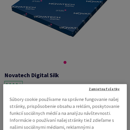
Novatech Digital Silk
Zamietnuť všetky
Súbory cookie používame na správne fungovanie našej
#709639
stránky, prispôsobenie obsahu a reklám, poskytovanie
Novatech, Digital silk, polomatný, obojstranne natierané, biela,
funkcií sociálnych médií a na analýzu návštevnosti.
bezdrevný ECF, 350g/m2, 320mm x 450mm, SRA3, ÚD, v balíku 125
hárkov, FSC Mix Credit
Informácie o používaní našej stránky tiež zdieľame s
Kompletný popis
E-mail kolegovi
našimi sociálnymi médiami, reklamnými a