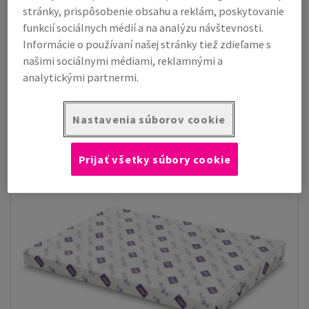
stránky, prispôsobenie obsahu a reklám, poskytovanie
funkcií sociálnych médií a na analýzu návštevnosti.
Raflatac Polylaser Matt HS
Informácie o používaní našej stránky tiež zdieľame s
našimi sociálnymi médiami, reklamnými a
Samolepiaca fólia pre digitálnu tlač
analytickými partnermi.
Zobraziť produkty
(4)
Nastavenia súborov cookie
Prijať všetky súbory cookie