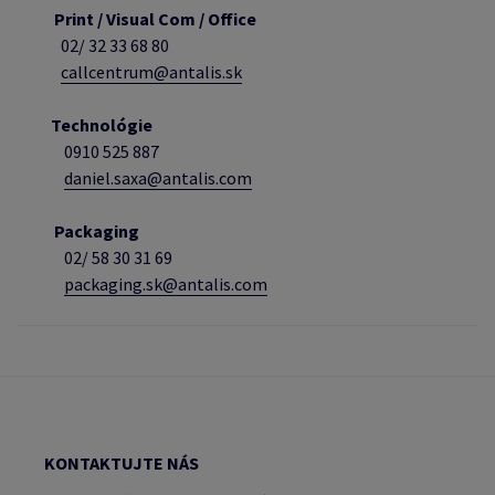
Print / Visual Com / Office
02/ 32 33 68 80
callcentrum@antalis.sk
Technológie
0910 525 887
daniel.saxa@antalis.com
Packaging
02/
58 30 31 69
packaging.sk@antalis.com
KONTAKTUJTE NÁS