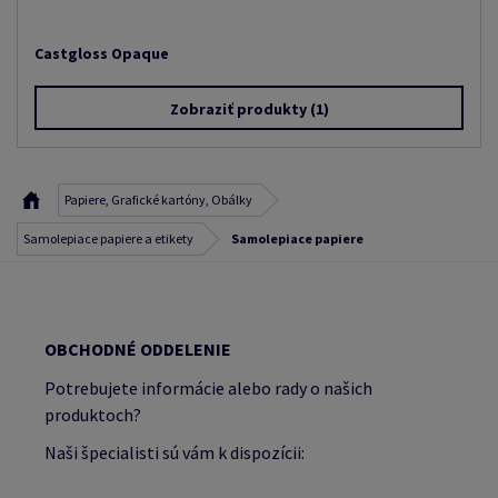
Castgloss Opaque
Zobraziť produkty
(1)
Papiere, Grafické kartóny, Obálky
Samolepiace papiere a etikety
Samolepiace papiere
OBCHODNÉ ODDELENIE
Potrebujete informácie alebo rady o našich
produktoch?
Naši špecialisti sú vám k dispozícii: