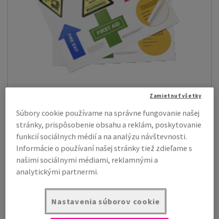
Zamietnuť všetky
Samolepiace papiere
(45)
Súbory cookie používame na správne fungovanie našej
Liatím natierané
(1)
stránky, prispôsobenie obsahu a reklám, poskytovanie
Gloss
(4)
funkcií sociálnych médií a na analýzu návštevnosti.
Matt
(2)
Informácie o používaní našej stránky tiež zdieľame s
Semigloss
(5)
Nenatierané
(12)
našimi sociálnymi médiami, reklamnými a
Farebné
(8)
analytickými partnermi.
Pozrieť viac
Nastavenia súborov cookie