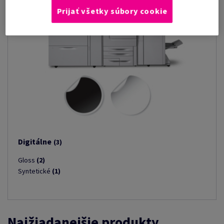
Prijať všetky súbory cookie
Digitálne
(3)
Gloss
(2)
Syntetické
(1)
Najžiadanejšie produkty