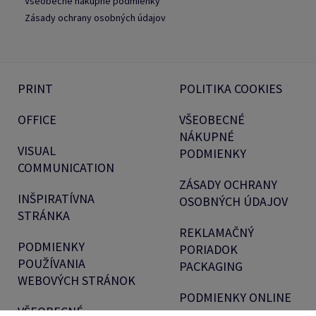
Všeobecné nákupné podmienky
Zásady ochrany osobných údajov
PRINT
POLITIKA COOKIES
OFFICE
VŠEOBECNÉ
NÁKUPNÉ
VISUAL
PODMIENKY
COMMUNICATION
ZÁSADY OCHRANY
INŠPIRATÍVNA
OSOBNÝCH ÚDAJOV
STRÁNKA
REKLAMAČNÝ
PODMIENKY
PORIADOK
POUŽÍVANIA
PACKAGING
WEBOVÝCH STRÁNOK
PODMIENKY ONLINE
VŠEOBECNÉ
PLATBY