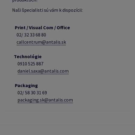
Naši špecialisti sú vám k dispozícii:
Print / Visual Com / Office
02/ 32 33 68 80
callcentrum@antalis.sk
Technológie
0910 525 887
daniel.saxa@antalis.com
Packaging
02/
58 30 31 69
packaging.sk@antalis.com