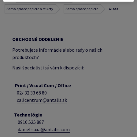
Samolepiace papiere a etikety
Samolepiace papiere
Gloss
OBCHODNÉ ODDELENIE
Potrebujete informácie alebo rady o našich
produktoch?
Naši špecialisti sú vám k dispozícii:
Print / Visual Com / Office
02/ 32 33 68 80
callcentrum@antalis.sk
Technológie
0910 525 887
daniel.saxa@antalis.com