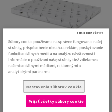
Zamietnuť všetky
Súbory cookie používame na správne fungovanie našej
stránky, prispôsobenie obsahu a reklám, poskytovanie
funkcií sociálnych médií a na analýzu návštevnosti.
Informácie o používaní našej stránky tiež zdieľame s
našimi sociálnymi médiami, reklamnými a
Raflatac Raflagloss
analytickými partnermi.
Vysoko kvalitný samolepiaci materiál. Vrchná vrstva trikrát
natieraný, vysokolesklý bez...
Nastavenia súborov cookie
Zobraziť produkty
(4)
Prijať všetky súbory cookie
Papiere, Grafické kartóny, Obálky