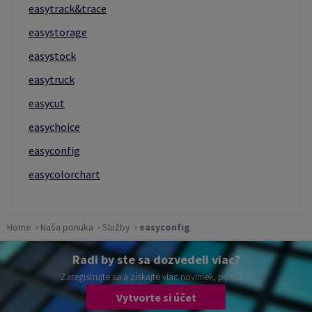
easytrack&trace
easystorage
easystock
easytruck
easycut
easychoice
easyconfig
easycolorchart
Home
Naša ponuka
Služby
easyconfig
Radi by ste sa dozvedeli viac?
Zaregistrujte sa a získajte viac noviniek, ponúk ...
Vytvorte si účet