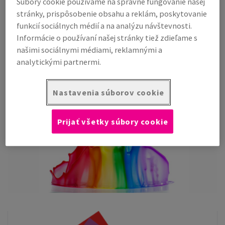
Súbory cookie používame na správne fungovanie našej
spustenia tlače.
stránky, prispôsobenie obsahu a reklám, poskytovanie
S profilovým centrom ICC Antalis získate
prístup k databáze
funkcií sociálnych médií a na analýzu návštevnosti.
tisícov profilov tlače
, ktorú poskytuje najmodernejšie
Informácie o používaní našej stránky tiež zdieľame s
farebné laboratórium na svete.
Ak chcete nájsť správny profil
našimi sociálnymi médiami, reklamnými a
pre svoju tlačiareň, jednoducho zadajte meno výrobcu, model,
analytickými partnermi.
RIP a médium.
Nastavenia súborov cookie
Prijať všetky súbory cookie