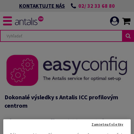
02/ 32 33 68 80
KONTAKTUJTE NÁS
Dokonalé výsledky s Antalis
ICC profilovým
centrom
Naše
centrum ICC profilov
poskytuje presne to, čo
Zamietnuť všetky
potrebujete pre vytvorenie bezchybných výtlačkov od prvého