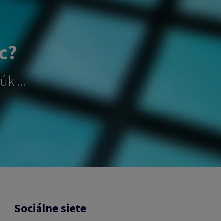
ac?
k ...
Sociálne siete