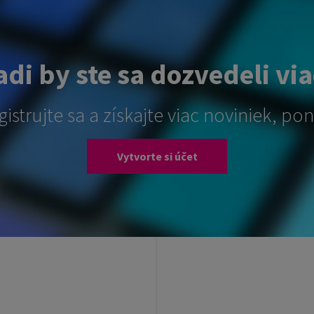
di by ste sa dozvedeli vi
gistrujte sa a získajte viac noviniek, ponú
Vytvorte si účet