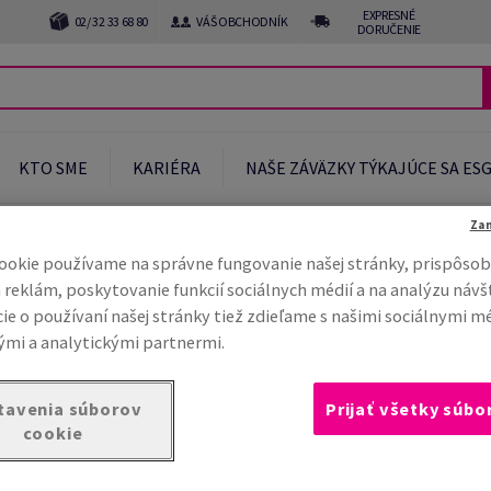
EXPRESNÉ
02/ 32 33 68 80
VÁŠ OBCHODNÍK
DORUČENIE
KTO SME
KARIÉRA
NAŠE ZÁVÄZKY TÝKAJÚCE SA ES
Za
ookie používame na správne fungovanie našej stránky, prispôsob
 reklám, poskytovanie funkcií sociálnych médií a na analýzu návš
spôsobov, ako nás môžete
ie o používaní našej stránky tiež zdieľame s našimi sociálnymi m
mi a analytickými partnermi.
ôcť?
Máte otázku pre náš tím?
Zaujíma vás, čo
tavenia súborov
Prijať všetky súbo
cookie
alistov, ktorí vám pomôžu s akýmkoľvek vaším