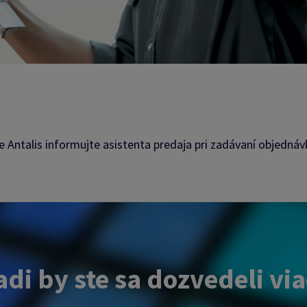
e Antalis informujte asistenta predaja pri zadávaní objednáv
di by ste sa dozvedeli vi