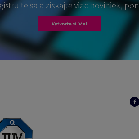
gistrujte sa a získajte viac noviniek, ponú
Vytvorte si účet