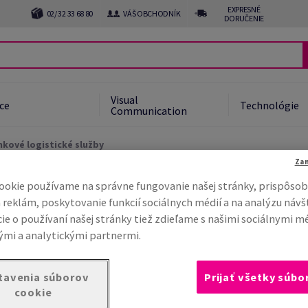
EXPRESNÉ
02/ 32 33 68 80
VÁŠ OBCHODNÍK
DORUČENIE
Visual
ice
Technológie
Communication
kové logistické služby
Za
ookie používame na správne fungovanie našej stránky, prispôsob
é služby
 reklám, poskytovanie funkcií sociálnych médií a na analýzu návš
ie o používaní našej stránky tiež zdieľame s našimi sociálnymi m
mi a analytickými partnermi.
 neočakávanými situáciami, robíme maximum pr
é riešenia.
tavenia súborov
Prijať všetky súbo
cookie