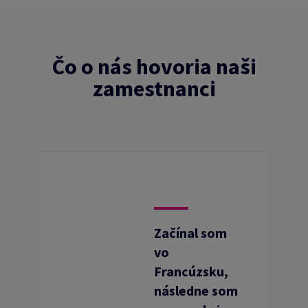
Čo o nás hovoria naši
zamestnanci
Začínal som
vo
Francúzsku,
následne som