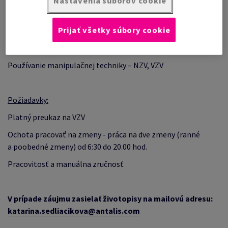
Nastavenia súborov cookie
Príjem a kontrola tovaru
Prijať všetky súbory cookie
Príprava a vychystávanie tovaru k expedícii
Práca so scenerom
Používanie manipulačnej techniky – NZV, VZV
Požiadavky:
Platný preukaz na VZV
Ochota pracovať na zmeny
- práca na dve zmeny (ranné
a poobedné zmeny) od 6:30 do 20.00 hod.
Pracovitosť a manuálna zručnosť
V prípade záujmu zasielať životopisy na mailovú adresu:
katarina.sedliacikova@antalis.com