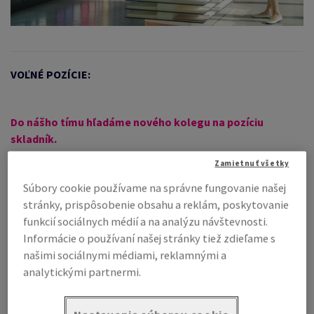
RÍKLADNOSTI
VOĽNÉ POZÍCIE:
Do nášho tímu hľadáme nového kolegu na pozíciu
skladník.
Zamietnuť všetky
Miesto výkonu práce
:
Súbory cookie používame na správne fungovanie našej
Contera Park Svätý Jur
stránky, prispôsobenie obsahu a reklám, poskytovanie
Priemyselná
funkcií sociálnych médií a na analýzu návštevnosti.
900 21 Svätý Jur
Informácie o používaní našej stránky tiež zdieľame s
našimi sociálnymi médiami, reklamnými a
analytickými partnermi.
Náplň práce
:
Vykládka a nakládka tovaru