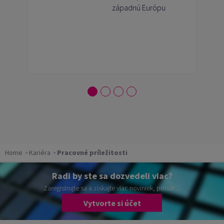
rozvoji
západnú Európu
pomohli a
teším sa na
ďalšie
skúsenosti.
Home
Kariéra
Pracovné príležitosti
Radi by ste sa dozvedeli viac?
Zaregistrujte sa a získajte viac noviniek, ponúk ...
Vytvorte si účet