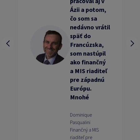
pracoval aj v
Ázii a potom,
čo som sa
nedávno vrátil
späť do
Francúzska,
som nastúpil
ako finančný
a MIS riaditeľ
pre západnú
Európu.
Mnohé
regióny,
projekty, tímy
Dominique
Pasqualini
a výzvy mi v
Finančný a MIS
mojom
riaditeľ pre